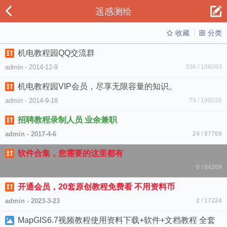
遥感测绘
收藏
分类
机电教程园QQ交流群
admin - 2014-12-9
336 / 106093
机电教程园VIP会员，尽享无限容量的知识。
admin - 2014-9-18
79 / 198026
招聘教程录制人员 业余兼职
admin - 2017-4-6
24 / 87769
软件合集，您需要的这里都有
admin - 2020-9-18
0 / 84209
开通会员，20套原创教程免费看 不用资料币
admin - 2023-3-23
2 / 17224
MapGIS6.7视频教程使用资料下载+软件+文档教程 全套