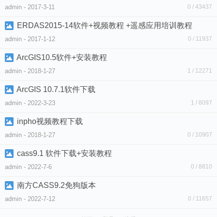
admin - 2017-3-11
0 / 43437
ERDAS2015-14软件+视频教程 +遥感应用培训教程
admin - 2017-1-12
0 / 11937
ArcGIS10.5软件+安装教程
admin - 2018-1-27
1 / 12271
ArcGIS 10.7.1软件下载
admin - 2022-3-23
1 / 8097
inpho视频教程下载
admin - 2018-1-27
0 / 10907
cass9.1 软件下载+安装教程
admin - 2022-7-6
0 / 8810
南方CASS9.2免狗版本
admin - 2022-7-12
0 / 11657