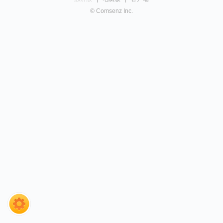
© Comsenz Inc.
搜索
我的
论坛
图库
新帖
发帖