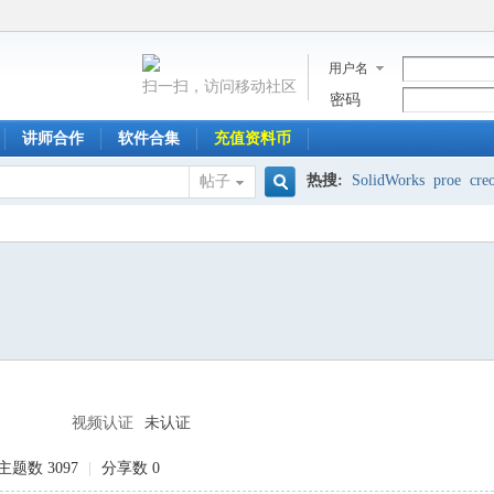
用户名
扫一扫，访问移动社区
密码
讲师合作
软件合集
充值资料币
热搜:
SolidWorks
proe
cre
帖子
搜
索
视频认证
未认证
主题数 3097
|
分享数 0