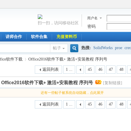
用户名
扫一扫，访问移动社区
密码
讲师合作
软件合集
充值资料币
热搜:
SolidWorks
proe
cre
帖子
搜
ffice软件下载
Office2016软件下载+ 激活+安装教程 序列号
返回列表
1 ...
45
46
47
48
索
Office2016软件下载+ 激活+安装教程 序列号
[复制链接]
›
还有一些帖子被系统自动隐藏，点此展开
返回列表
1 ...
45
46
47
48