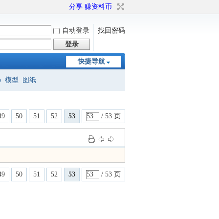
分享 赚资料币
自动登录
找回密码
登录
快捷导航
o
模型
图纸
49
50
51
52
53
/ 53 页
49
50
51
52
53
/ 53 页