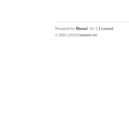
电
Powered by
Discuz!
X3.2
Licensed
© 2001-2013
Comsenz Inc.
教
程