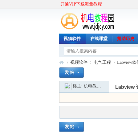
开通VIP下载海量教程
视频软件
在线课堂
捐助历史
视频软件
电气工程
Labview
楼主:
机电教程园
Labvie
机
»
›
›