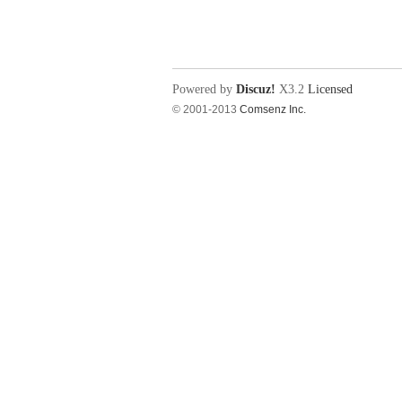
电
Powered by
Discuz!
X3.2
Licensed
© 2001-2013
Comsenz Inc.
教
程