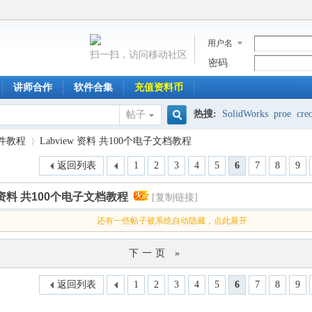
用户名
扫一扫，访问移动社区
密码
讲师合作
软件合集
充值资料币
热搜:
SolidWorks
proe
cre
帖子
搜
软件教程
Labview 资料 共100个电子文档教程
返回列表
1
2
3
4
5
6
7
8
9
索
w 资料 共100个电子文档教程
[复制链接]
›
还有一些帖子被系统自动隐藏，点此展开
下一页 »
返回列表
1
2
3
4
5
6
7
8
9