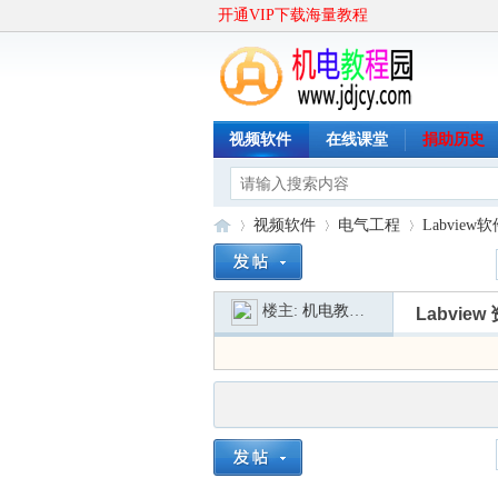
开通VIP下载海量教程
视频软件
在线课堂
捐助历史
视频软件
电气工程
Labview
楼主:
机电教程园
Labvie
机
»
›
›