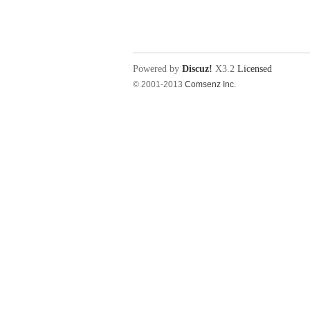
电
Powered by
Discuz!
X3.2
Licensed
© 2001-2013
Comsenz Inc.
教
程