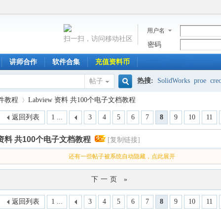
用户名
扫一扫，访问移动社区
密码
讲师合作
软件合集
充值资料币
热搜:
SolidWorks
proe
cre
帖子
搜
软件教程
Labview 资料 共100个电子文档教程
返回列表
1 ...
3
4
5
6
7
8
9
10
11
索
w 资料 共100个电子文档教程
[复制链接]
›
还有一些帖子被系统自动隐藏，点此展开
下一页 »
返回列表
1 ...
3
4
5
6
7
8
9
10
11