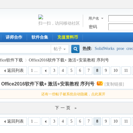
用户名
扫一扫，访问移动社区
密码
讲师合作
软件合集
充值资料币
热搜:
SolidWorks
proe
cre
帖子
搜
ffice软件下载
Office2016软件下载+ 激活+安装教程 序列号
返回列表
1 ...
3
4
5
6
7
8
9
10
11
索
Office2016软件下载+ 激活+安装教程 序列号
[复制链接]
›
还有一些帖子被系统自动隐藏，点此展开
下一页 »
返回列表
1 ...
3
4
5
6
7
8
9
10
11