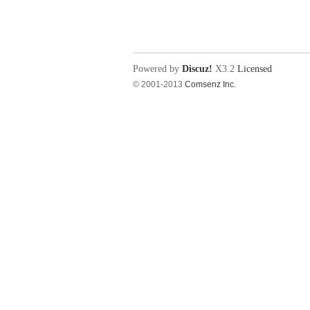
电
Powered by
Discuz!
X3.2
Licensed
© 2001-2013
Comsenz Inc.
教
程