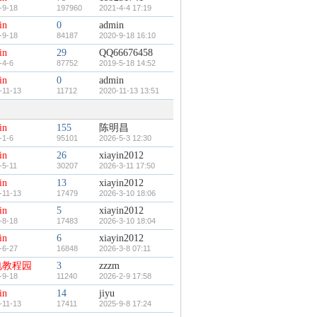
-9-18
197960
2021-4-4 17:19
in
0
admin
-9-18
84187
2020-9-18 16:10
in
29
QQ66676458
-4-6
87752
2019-5-18 14:52
in
0
admin
-11-13
11712
2020-11-13 13:51
in
155
陈明昌
-1-6
95101
2026-5-3 12:30
in
26
xiayin2012
-5-11
30207
2026-3-11 17:50
in
13
xiayin2012
-11-13
17479
2026-3-10 18:06
in
5
xiayin2012
-8-18
17483
2026-3-10 18:04
in
6
xiayin2012
-6-27
16848
2026-3-8 07:11
电教程园
3
zzzm
-9-18
11240
2026-2-9 17:58
in
14
jiyu
-11-13
17411
2025-9-8 17:24