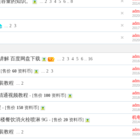
限容量的知识。
...
2
3
4
5
6
..
8
2014
adm
2020
adm
...
2
3
2017
adm
2020
adm
讲解 百度网盘下载
...
2
3
4
5
6
..
16
2016
adm
 [售价
60
资料币]
...
2
3
2016
adm
安装教程
...
2
2020
adm
到精通视频教程
- [售价
100
资料币]
2018
adm
程
- [售价
150
资料币]
2018
机
公楼餐饮消火栓喷淋 9G
- [售价
20
资料币]
2014
adm
安装教程
...
2
2020