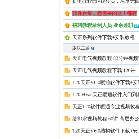
机电教程园VIP会员，尽享无
电
软件合集，您需要的这里都有
招聘教程录制人员 业余兼职
天正系列软件下载+安装教程
版块主题
天正电气视频教程 82分钟视频
天正电气视频教程下载 120讲
-
教
T20天正V6.0暖通软件下载+
T20-Hvac天正暖通软件入门
天正T20软件暖通专业视频教
给排水视频教程 60讲 高层办
T20天正V6.0结构软件下载+
程