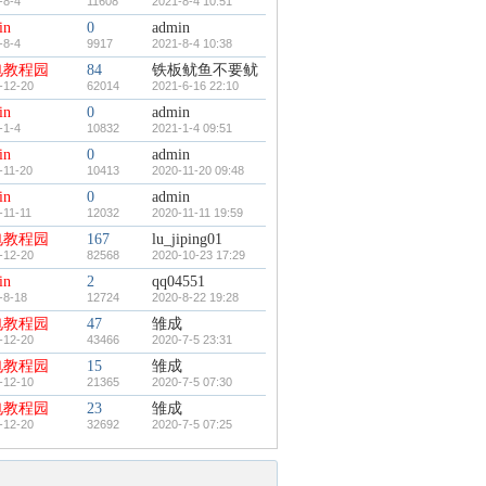
-8-4
11608
2021-8-4 10:51
in
0
admin
-8-4
9917
2021-8-4 10:38
电教程园
84
铁板鱿鱼不要鱿
-12-20
62014
2021-6-16 22:10
in
0
admin
-1-4
10832
2021-1-4 09:51
in
0
admin
-11-20
10413
2020-11-20 09:48
in
0
admin
-11-11
12032
2020-11-11 19:59
电教程园
167
lu_jiping01
-12-20
82568
2020-10-23 17:29
in
2
qq04551
-8-18
12724
2020-8-22 19:28
电教程园
47
雏成
-12-20
43466
2020-7-5 23:31
电教程园
15
雏成
-12-10
21365
2020-7-5 07:30
电教程园
23
雏成
-12-20
32692
2020-7-5 07:25