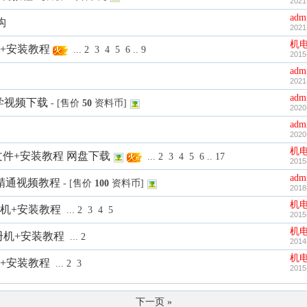
2021
adm
构
2021
机
机+安装教程
...
2
3
4
5
6
..
9
2015
adm
2021
adm
学视频下载
- [售价
50
资料币]
2020
adm
2020
机
解文件+安装教程 网盘下载
...
2
3
4
5
6
..
17
2015
adm
到精通视频教程
- [售价
100
资料币]
2018
机
注册机+安装教程
...
2
3
4
5
2015
机
注册机+安装教程
...
2
2014
机
机+安装教程
...
2
3
2015
下一页 »