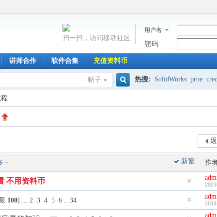
用户名
扫一扫，访问移动社区
密码
讲师合作
软件合集
充值资料币
热搜:
SolidWorks
proe
cre
帖子
搜
教程
索
返
新窗
多
作
adm
看 不用资料币
2023
adm
权限
100
]
...
2
3
4
5
6
..
34
2014
adm