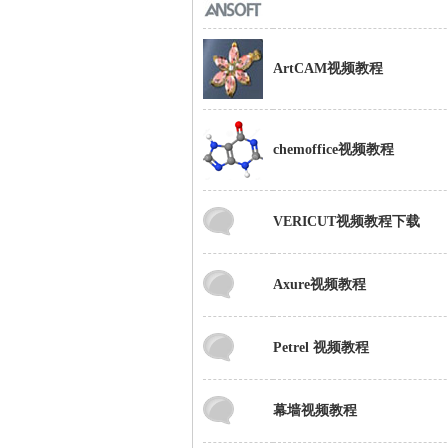
ArtCAM视频教程
chemoffice视频教程
VERICUT视频教程下载
Axure视频教程
Petrel 视频教程
幕墙视频教程