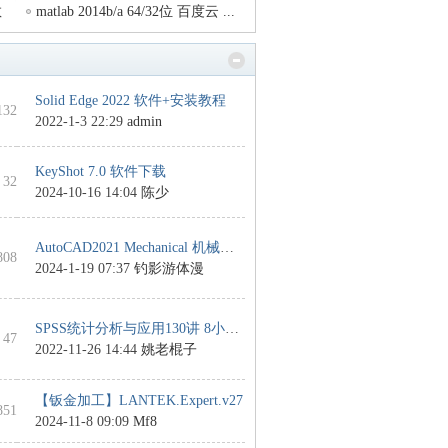
教
+安 ...
matlab 2014b/a 64/32位 百度云 ...
Solid Edge 2022 软件+安装教程
132
2022-1-3 22:29
admin
KeyShot 7.0 软件下载
 32
2024-10-16 14:04
陈少
AutoCAD2021 Mechanical 机械版 ...
808
2024-1-19 07:37
钓影游体漫
SPSS统计分析与应用130讲 8小时 ...
 47
2022-11-26 14:44
姚老棍子
【钣金加工】LANTEK.Expert.v27
851
2024-11-8 09:09
Mf8