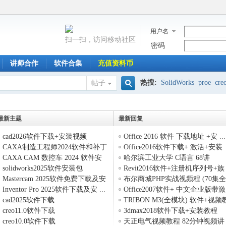
用户名
扫一扫，访问移动社区
密码
讲师合作
软件合集
充值资料币
热搜:
SolidWorks
proe
cre
帖子
搜
最新主题
最新回复
cad2026软件下载+安装视频
Office 2016 软件 下载地址 +安 ...
索
CAXA制造工程师2024软件和补丁
Office2016软件下载+ 激活+安装
文 ...
CAXA CAM 数控车 2024 软件安
...
哈尔滨工业大学 C语言 68讲
装 ...
solidworks2025软件安装包
Revit2016软件+注册机序列号+族
Mastercam 2025软件免费下载及安
...
布尔商城PHP实战视频程 (70集全
...
Inventor Pro 2025软件下载及安 ...
...
Office2007软件+ 中文企业版带激
cad2025软件下载
...
TRIBON M3(全模块) 软件+视频
creo11.0软件下载
...
3dmax2018软件下载+安装教程
creo10.0软件下载
天正电气视频教程 82分钟视频讲