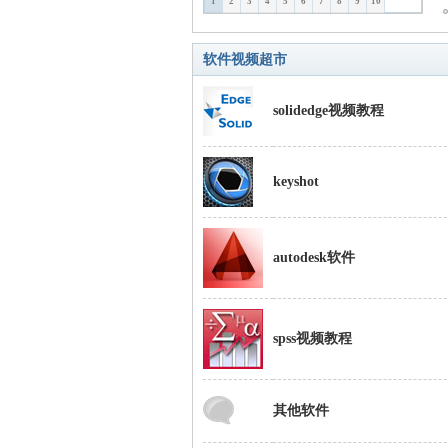
1
2
3
4
5
6
7
8
9
10
电
软件视频超市
solidedge视频教程
keyshot
教
autodesk软件
spss视频教程
其他软件
程