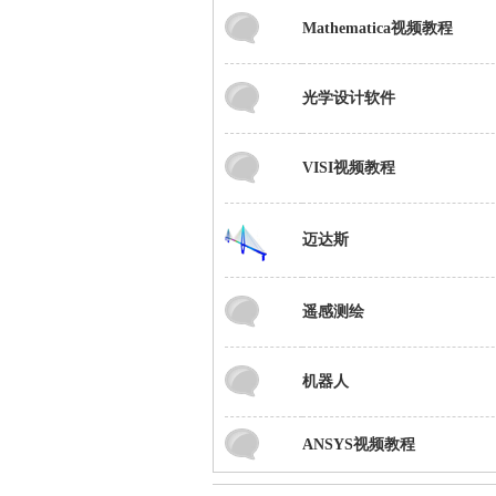
Mathematica视频教程
光学设计软件
VISI视频教程
迈达斯
遥感测绘
机器人
ANSYS视频教程