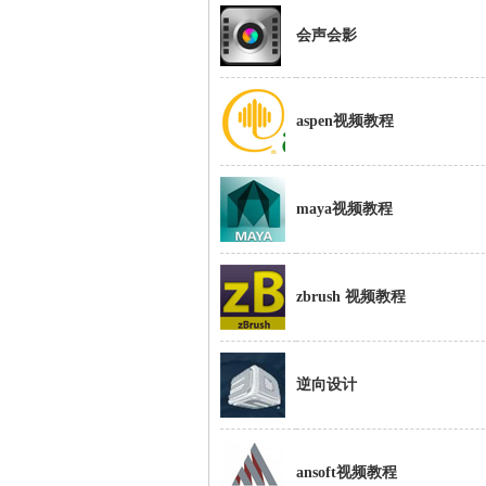
会声会影
aspen视频教程
园
maya视频教程
zbrush 视频教程
逆向设计
ansoft视频教程