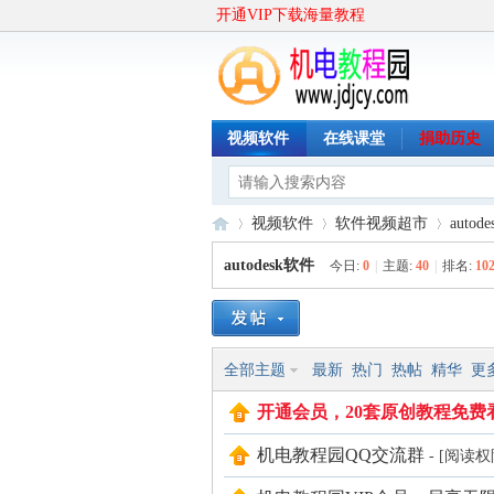
开通VIP下载海量教程
视频软件
在线课堂
捐助历史
视频软件
软件视频超市
autod
autodesk软件
今日:
0
|
主题:
40
|
排名:
10
机
»
›
›
全部主题
最新
热门
热帖
精华
更
开通会员，20套原创教程免费
机电教程园QQ交流群
- [阅读