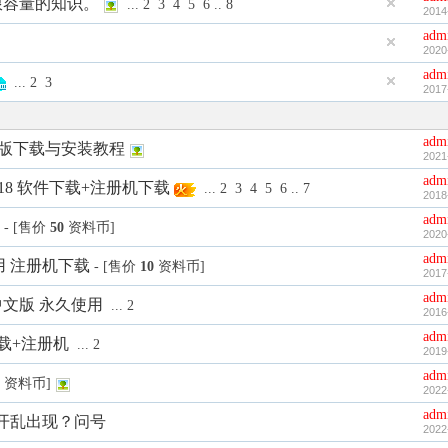
限容量的知识。
...
2
3
4
5
6
..
8
2014
adm
2020
adm
...
2
3
2017
adm
al 机械版下载与安装教程
2021
adm
l 2018 软件下载+注册机下载
...
2
3
4
5
6
..
7
2018
adm
- [售价
50
资料币]
2020
adm
使用 注册机下载
- [售价
10
资料币]
2017
adm
64位 中文版 永久使用
...
2
2016
adm
软件下载+注册机
...
2
2019
adm
资料币]
2022
adm
ad打开乱出现？问号
2022