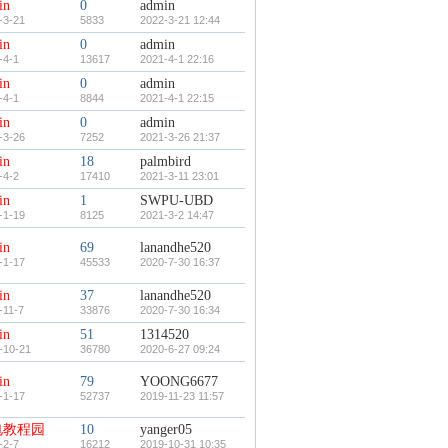
in
0
admin
-3-21
5833
2022-3-21 12:44
in
0
admin
-4-1
13617
2021-4-1 22:16
in
0
admin
-4-1
8844
2021-4-1 22:15
in
0
admin
-3-26
7252
2021-3-26 21:37
in
18
palmbird
-4-2
17410
2021-3-11 23:01
in
1
SWPU-UBD
-1-19
8125
2021-3-2 14:47
in
69
lanandhe520
-1-17
45533
2020-7-30 16:37
in
37
lanandhe520
-11-7
33876
2020-7-30 16:34
in
51
1314520
-10-21
36780
2020-6-27 09:24
in
79
YOONG6677
-1-17
52737
2019-11-23 11:57
电教程园
10
yanger05
-2-7
16212
2019-10-31 10:35