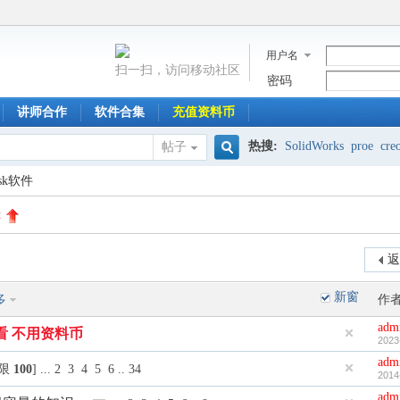
用户名
扫一扫，访问移动社区
密码
讲师合作
软件合集
充值资料币
热搜:
SolidWorks
proe
cre
帖子
搜
esk软件
2
索
返
新窗
多
作
adm
看 不用资料币
2023
adm
权限
100
]
...
2
3
4
5
6
..
34
2014
adm