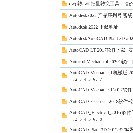
dwg转dwf 批量转换工具
- [售
Autodesk2022 产品序列号 密钥
Autodesk 2022 下载地址
AutodeskAutoCAD Plant 3D
AutoCAD LT 2017软件下
园
Autocad Mechanical 202
AutoCAD Mechanical
...
2
3
4
5
6
..
7
AutoCAD Mechanical 201
AutoCAD Electrical 20
AutoCAD_Electrical_
...
2
3
4
5
6
..
8
AutoCAD Plant 3D 201