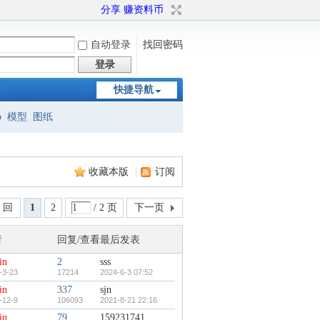
分享 赚资料币
自动登录
找回密码
登录
快捷导航
o
模型
图纸
收藏本版
|
订阅
 回
1
2
/ 2 页
下一页
者
回复/查看
最后发表
in
2
sss
-3-23
17214
2024-6-3 07:52
in
337
sjn
-12-9
106093
2021-8-21 22:16
in
79
159231741