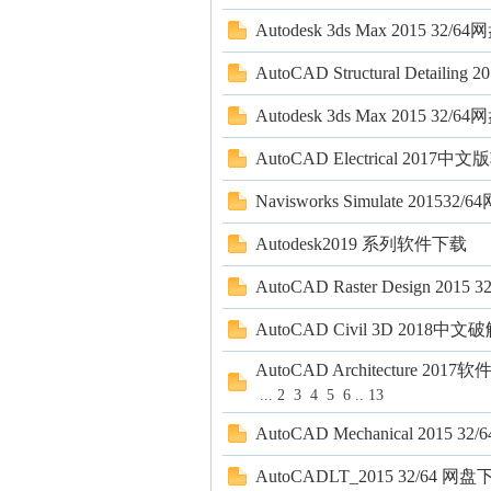
Autodesk 3ds Max 2015
AutoCAD Structural Det
Autodesk 3ds Max 2015
AutoCAD Electrical 20
Navisworks Simulate 2
Autodesk2019 系列软件下载
AutoCAD Raster Design
AutoCAD Civil 3D 2018
AutoCAD Architecture
...
2
3
4
5
6
..
13
AutoCAD Mechanical 2
AutoCADLT_2015 32/6